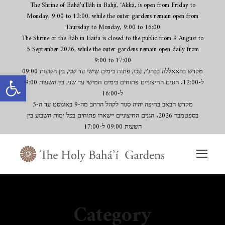
The Shrine of Bahá’u’lláh in Bahjí, ‘Akká, is open from Friday to
Monday, 9:00 to 12:00, while the outer gardens remain open from
Thursday to Monday, 9:00 to 16:00
The Shrine of the Báb in Haifa is closed to the public from 9 August to
5 September 2026, while the outer gardens remain open daily from
9:00 to 17:00
מקדש בהאאללה בבהג'י, עכו, פתוח בימים שישי עד שני, בין השעות 09:00
פתח סרגל נגישות
ל-12:00. הגנים החיצוניים פתוחים בימים חמישי עד שני, בין השעות 09:00
ל-16:00
מקדש הבאב בחיפה יהיה סגור לקהל הרחב מה-9 באוגוסט עד ה-5
בספטמבר 2026. הגנים החיצוניים יישארו פתוחים בכל ימות השבוע בין
השעות 09:00 ל-17:00
Category