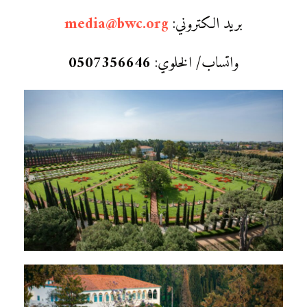
بريد الكتروني:
media@bwc.org
واتساب/ الخلوي:
0507356646