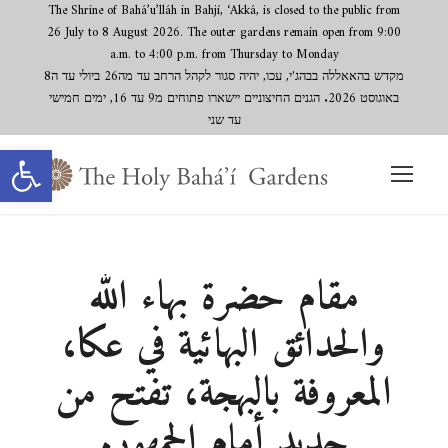
The Shrine of Bahá’u’lláh in Bahjí, ‘Akká, is closed to the public from
26 July to 8 August 2026. The outer gardens remain open from 9:00
a.m. to 4:00 p.m. from Thursday to Monday
מקדש בהאאללה בבהג'י, עכו, יהיה סגור לקהל הרחב עד מה26 ביולי עד ה8
באוגוסט 2026. הגנים החיצוניים יישארו פתוחים מ9 עד 16, ימים חמישי
עד שני
Open toolbar
مقام حضرة بهاء الله
والحدائق البهائية في عكا،
المعروفة بالبهجة، تفتح من
جديد أمام الجمهور.