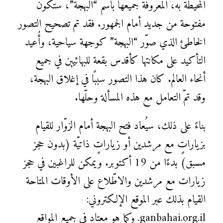
المحيطة به، المعروفة جميعها باسم “البهجة”، ستكون
مفتوحة من جديد أمام الجمهور. فقد تم تصحيح التصور
الخاطئ الذي صوّر “البهجة” كوجهة سياحية، وأُعيد
التأكيد على مكانتها كأقدس بقعة للبهائيين في جميع
أنحاء العالم. كان هذا التصور سببًا في إغلاق البهجة،
وقد تمّ التعامل مع هذه المسألة وحلّها.
بناءً على ذلك، سيُعاد فتح البهجة أمام الزوّار للقيام
بزياراتٍ مع مرشدين أو زياراتٍ ذاتيّة (بدون حجز
مسبق) بدءًا من 19 أكتوبر. ويمكن للراغبين في حجز
زيارات مع مرشدين والاطّلاع على الأوقات المتاحة
القيام بذلك عبر الموقع الإلكتروني:
ganbahai.org.il. وكما هو معتاد في جميع المواقع